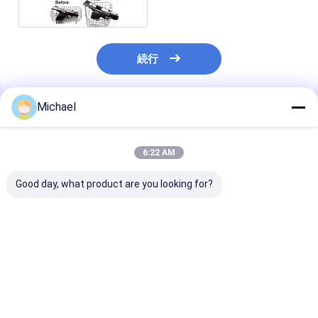
続行
Michael
推薦されたプロダクト
6:22 AM
Good day, what product are you looking for?
30L パワー調整可能超
30L 超音波長銃クリー
機械モデル超音
音波ガンパーツクリー
ナー、40kHz 800W デ
洗剤
ナー 工業グレード銃器
ジタル加熱ガン部品ク
クリーニング
リーナー
ベストプライス
ベストプライス
ベストプラ