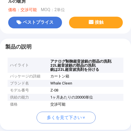
ルの暖房
価格：交渉可能
MOQ：2単位
ベストプライス
接触
製品の説明
,
アナログ制御超音波銃の部品の洗剤
ハイライト
,
22L超音波銃の部品の洗剤
銃は22L超音波洗剤を分ける
パッケージの詳細
カートン箱
ブランド名
Whale Cleen
モデル番号
Z-08
供給の能力
1ヶ月あたりの20000単位
価格
交渉可能
多くを見て下さい