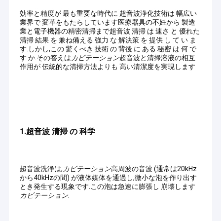
効率と精度が 最も重要な時代に 超音波浄化技術は 幅広い
業界で 変革をもたらしています医療器具の不妊から 製造
業と電子機器の精密清掃まで超音波 清掃 は 速さ と 優れた
清掃 結果 を 兼ね備える 強力 な 解決策 を 提供 し て い ま
す.しかし,この 驚くべき 技術 の 背後 に ある 秘密 は 何 で
す か.その答えは
カビテーション
超音波と清掃溶液の相互
作用が 伝統的な清掃方法よりも 高い清潔度を実現します
1.
超音波 清掃 の 科学
超音波洗浄は,
カビテーション
高周波の音波 (通常は20kHz
から40kHzの間) が液体媒体を通過し,微小な泡を作り出す
とき発生する現象です.この泡は急速に膨張し 崩壊します
カビテーション
.