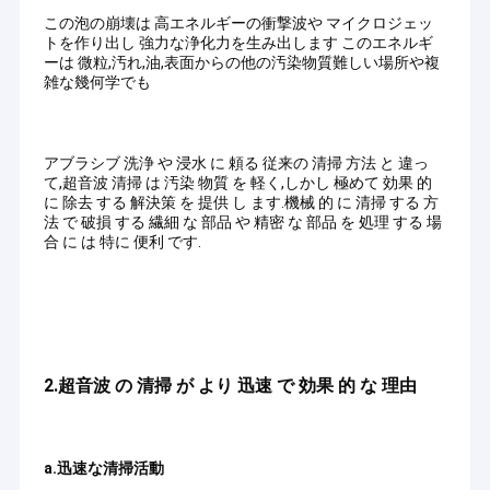
この泡の崩壊は 高エネルギーの衝撃波や マイクロジェッ
トを作り出し 強力な浄化力を生み出します このエネルギ
ーは 微粒,汚れ,油,表面からの他の汚染物質難しい場所や複
雑な幾何学でも
アブラシブ 洗浄 や 浸水 に 頼る 従来の 清掃 方法 と 違っ
て,超音波 清掃 は 汚染 物質 を 軽く,しかし 極めて 効果 的
に 除去 する 解決策 を 提供 し ます.機械 的 に 清掃 する 方
法 で 破損 する 繊細 な 部品 や 精密 な 部品 を 処理 する 場
合 に は 特に 便利 です.
2.
超音波 の 清掃 が より 迅速 で 効果 的 な 理由
a.迅速な清掃活動