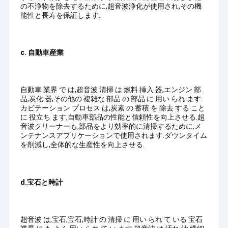
台所はタンクを浸す
の不浄物を除去するために,超音波浄化が使用され,その機
能性と長寿を保証します.
c. 自動車産業
自動車 業界 で は,超音波 清掃 は 燃料 挿入 器,エンジン 部
品,炭化 器,その他の 複雑な 部品 の 部品 に 用い られ ます.
カビテーション プロセス は,炭素 の 蓄積 を 除去 する こと
に 役立ち ます,自動車部品の性能と信頼性を向上させる.超
音波クリーナーも,部品をより効率的に清掃するために,メ
ンテナンスアプリケーションで使用されます.ダウンタイム
を削減し,全体的な生産性を向上させる.
d.宝石と時計
超音波 は,宝石,宝石,時計 の 清掃 に 用い られ て いる 宝石