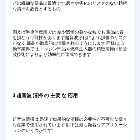
お客様の信頼と長期的なサポートにより、当社は革新を続け、単
どの繊細な部品に最適です.磨きや劣化のリスクのない精密
私たちに関しては
なる機器を提供するだけでなく、パートナーの成功を支援する完
な清掃を必要とするもの.
全な洗浄ソリューションを提供することを目指しています。
代理店向け
工場旅行
当社は、以下を含む (ただしこれらに限定されない) 12 の主要な
超音波洗浄シリーズをカバーする高品質の機器と​​包括的な洗浄ソ
例えば半導体産業では 塵や残骸の微小な粒でも 製品の質
品質管理
リューションを提供しています。
を損なう可能性があります超音波浄化により,損傷のリスク
超音波パーツクリーナー
がなく,部品が徹底的に清掃されるようにします.同様に,自
超音波ガンクリーナー
お問い合わせ
動車業界では,エンジン部品や燃料注入器の精密清掃は超音
超音波キャブクリーナー
波技術によりより効率的に達成できます.
工業用超音波洗浄器
ニュース
自動車用超音波洗浄器
超音波ジュエリー洗浄機
歯科用超音波洗浄器
エレクトロニクス用超音波洗浄器
超音波エンジンクリーナー
超音波部品の洗剤
医療用超音波洗浄器
3.
超音波 清掃 の 主要 な 応用
実験用超音波洗浄器
デジタル/メカニカル超音波洗浄器
超音波銃の洗剤
キッチンソークタンク
…などなど。
超音波キャブレターの洗剤
当社は無料の技術トレーニング、専門的なサポート、アフターサ
超音波清掃は,迅速で効果的な清掃の必要性が不可欠な様々
ービスを提供し、顧客との長期にわたるWin-Winの協力関係の構
な産業で使用されています.以下は最も顕著なアプリケーシ
産業超音波洗剤
築を支援します。
ョンのいくつかです:
エンドユーザー向け