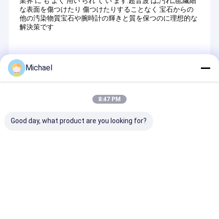
業界 に も よく 用い られ て い ます.超音波 は,汚れ,油,繊細
な表面を傷つけたり 傷つけたりすることなく 宝石からの
他の汚染物質宝石や腕時計の輝きと質を保つのに理想的な
解決策です
Michael
Recommended Products
8:47 PM
Good day, what product are you looking for?
PLC制御および自動転
産業用掃除機 自動車イ
ディーゼル燃料
送を備えたカスタム工
ンジェクター 掃除機 デ
ェクタルの清掃
業用40kHzマルチタン
ィーゼル燃料インジェ
のマルチタンク
ク超音波洗浄機
クタルの掃除に最適
カスタム自動超
リーナー
お問い合わせを送信
お問い合わせを送信
お問い合わせ