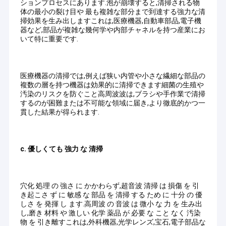
ションプロセスにあります.泡が崩壊すると,清掃される物
体の最小の裂け目や 最も複雑な部分まで到達する強力な清
掃効果を生み出しますこれは,医療機器,自動車部品,電子機
器など,部品が複雑な幾何学や内部チャネルを持つ産業にお
いて特に重要です.
医療機器の清掃では,例えば狭い内管や小さな繊細な部品の
複数の層を持つ機器は効果的に清掃できます細菌の生殖や
汚染のリスクを防ぐこと高周波波は,ブラシや手作業で清掃
するのが困難または不可能な領域に届き,より徹底的かつ一
貫した結果が得られます.
c. 優しくても 強力 な 清掃
家
広東シロナガスクジラ超音波洗浄装置有限公司
超音波洗浄技術に
穴化 処理 の 強さ に かかわらず,超音波 清掃 は 損傷 を 引
プロダクト
おいて20年の経験を持つ専門メーカーです。 東莞と深センに生産
き起こさ ず に 敏感 な 部品 を 清掃 する ため に 十分 の 優
拠点を置き、当社はあらゆる標準超音波洗浄機の設計と製造に加
しさ を 発揮 し ます.高周波 の 音波 は 微小 な 力 を 生み出
え、独自の業界要件に合わせてカスタマイズされた非標準洗浄シ
VRショー
し,磨き 材料 や 激しい 化学 薬品 が 必要 な こと なく 汚染
ステムの設計と製造を専門としています。
物 を 引き離すこれは,外科機器,光学レンズ,宝石,電子部品な