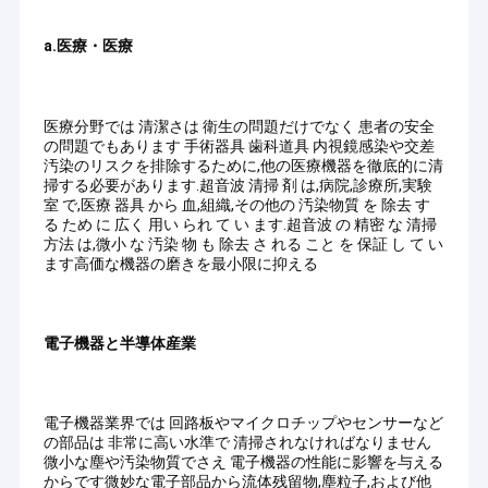
当社は、信頼性の高い高性能の超音波洗浄システムと専門的な洗
自動車超音波洗剤
浄ソリューションを提供し、当社の装置から最高の洗浄結果と最
大の効率を確実に達成します。 当社のエンジニアリングチーム
a.医療・医療
超音波宝石類のクリーニング機械
は、モデルの選択から実際の運用までのプロセス全体を通じてお
客様をサポ​​ートします。
私たちがサービスを提供する業界
歯科超音波洗剤
当社は、次のようなさまざまな業界で顧客から高い評価を獲得し
医療分野では 清潔さは 衛生の問題だけでなく 患者の安全
てきました。
の問題でもあります 手術器具 歯科道具 内視鏡感染や交差
電子工学の超音波洗剤
自動車、金型製造、航空宇宙、エレクトロニクス、銃器、医療、
汚染のリスクを排除するために,他の医療機器を徹底的に清
実験室用途など。
掃する必要があります.超音波 清掃 剤 は,病院,診療所,実験
いつもあなたのためにここに
室 で,医療 器具 から 血,組織,その他の 汚染物質 を 除去 す
超音波エンジンの洗剤
私たちは24時間365日対応しており、いつでもお客様のニーズを
る ため に 広く 用い られ て い ます.超音波 の 精密 な 清掃
サポートする準備ができています。
方法 は,微小 な 汚染 物 も 除去 さ れる こと を 保証 し て い
医学の超音波洗剤
当社の超音波洗浄装置やカスタマイズされたソリューションにご
ます高価な機器の磨きを最小限に抑える
興味がございましたら、お気軽にお問い合わせください。
実験室の超音波洗剤
電子機器と半導体産業
超音波清浄機械
デジタル超音波洗剤
電子機器業界では 回路板やマイクロチップやセンサーなど
の部品は 非常に高い水準で 清掃されなければなりません
機械超音波洗剤
微小な塵や汚染物質でさえ 電子機器の性能に影響を与える
からです微妙な電子部品から流体残留物,塵粒子,および他