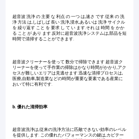
超音波 洗浄 の 主要 な 利点 の 一つ は,速さ です.従来 の 洗
浄 方法 は,しばしば 長い 洗浄,浸水,あるいは 洗浄 サイクル
を 繰り返す こと を 要求 し て い ます.それ は 時間 を かか
る こと が あり ます.反対に超音波洗浄システムは,部品を短
時間で清掃することができます.
超音波クリーナーを使って 数分で掃除できます 超音波ク
リーナーを使って手作業の掃除はかなり時間がかかり,アク
セスが難しいエリアは見逃せます.迅速な清掃プロセスは,
医療,自動車,製造業などの時間が重要な要素である産業に
おいて特に有利です.
b. 優れた清掃効率
超音波洗浄は,従来の洗浄方法に匹敵できない効率のレベル
を提供します. この優れたパフォーマンスの鍵は,カビテー